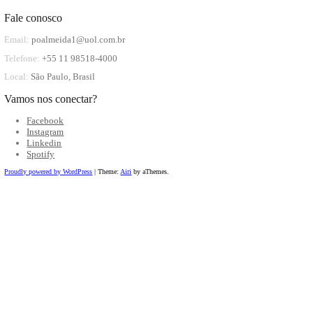
Solicite uma palestra
Seu Nome (obrigatório)
Seu e-mail (obrigatório)
Qual assunto da palestra você está interessado? (obrigat
a) Histórico do Entretenimento
b) Live Marketing 
Eventos como indutores de negócios
d) Futuro dos ev
Eventos Presenciais
Conte um pouco sobre a sua necessidade atual. (obrigat