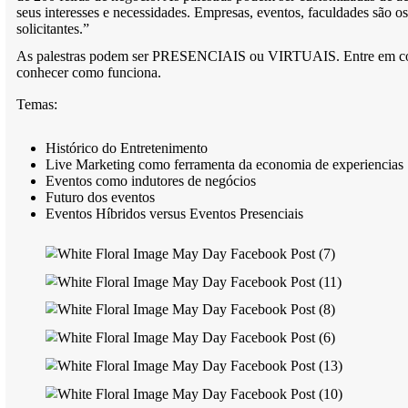
“Contrate um dos maiores especialistas de Live Marke
anos de experiência no entretenimento ao vivo e em 
de negócios. Já trabalhou com marcas como Cirque D
A Bela e a Fera, Sertanejo Pop Festival, Rock In Rio
de 200 feiras de negócio. As palestras podem ser cus
seus interesses e necessidades. Empresas, eventos, fac
solicitantes.”
As palestras podem ser PRESENCIAIS ou VIRTUAIS.
conhecer como funciona.
Temas:
Histórico do Entretenimento
Live Marketing como ferramenta da economia de
Eventos como indutores de negócios
Futuro dos eventos
Eventos Híbridos versus Eventos Presenciais